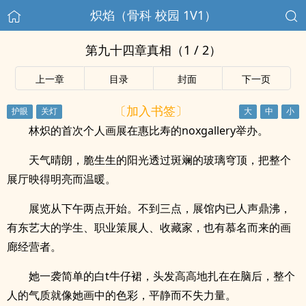
炽焰（骨科 校园 1V1）
第九十四章真相（1 / 2）
上一章
目录
封面
下一页
〔加入书签〕
林炽的首次个人画展在惠比寿的noxgallery举办。
天气晴朗，脆生生的阳光透过斑斓的玻璃穹顶，把整个
展厅映得明亮而温暖。
展览从下午两点开始。不到三点，展馆内已人声鼎沸，
有东艺大的学生、职业策展人、收藏家，也有慕名而来的画
廊经营者。
她一袭简单的白t牛仔裙，头发高高地扎在在脑后，整个
人的气质就像她画中的色彩，平静而不失力量。