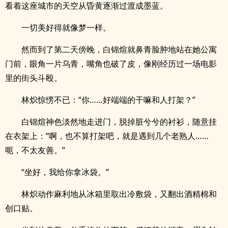
看着这座城市的天空从昏黄逐渐过渡成墨蓝。
一切美好得就像梦一样。
然而到了第二天傍晚，白锦煊就鼻青脸肿地站在她公寓
门前，眼角一片乌青，嘴角也破了皮，像刚经历过一场电影
里的街头斗殴。
林炽惊愣不已：“你……好端端的干嘛和人打架？”
白锦煊神色淡然地走进门，脱掉脏兮兮的衬衫，随意挂
在衣架上：“啊，也不算打架吧，就是遇到几个老熟人……
呃，不太友善。”
“坐好，我给你拿冰袋。”
林炽动作麻利地从冰箱里取出冷敷袋，又翻出酒精棉和
创口贴。