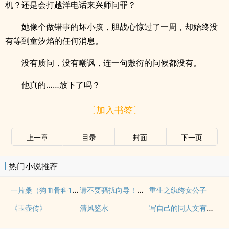
机？还是会打越洋电话来兴师问罪？
她像个做错事的坏小孩，胆战心惊过了一周，却始终没
有等到童汐焰的任何消息。
没有质问，没有嘲讽，连一句敷衍的问候都没有。
他真的……放下了吗？
〔加入书签〕
上一章
目录
封面
下一页
热门小说推荐
一片桑（狗血骨科1v1）
请不要骚扰向导！（哨向NPH）
重生之纨绔女公子
写自己的同人文有什么问题！
《玉壶传》
清风鉴水