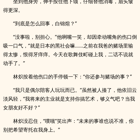
坐到他身旁，伸手按住他下颌，仔细替他消毒，眉头皱
得更深。
“到底是怎么回事，白锦煊？”
“没事啦，别担心。”他咧嘴一笑，却因牵动嘴角的伤口倒
吸一口气，“就是日本的黑社会嘛……之前在我爸的赌场里输
得太惨，恨得牙痒痒。今天在歌舞伎町碰上我，二话不说就
动手了。”
林炽按着他伤口的手停顿一下：“你还参与赌场的事？”
“我只是偶尔陪客人玩玩而已。”虽然被人揍了，他依旧云
淡风轻，“我将来的主业就是支持你搞艺术，够义气吧？当我
女朋友好不好？”
林炽没忍住，“噗嗤”笑出声：“未来的事谁也说不准，你
别把希望寄托在我身上。”