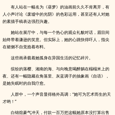
有人站在一幅名为《昼梦》的油画前久久不肯离开，有
人小声讨论《废墟中的光阴》的色彩运用，甚至还有人对她
的素描手稿表达强烈兴趣。
她站在展厅中，与每一个热心的观众礼貌对话，眉目间
始终带着谦逊的笑意。但实际上，她的心跳快得吓人，指尖
在裙侧不自觉捻着布料。
这些画承载着她孤身在异国生活的记忆碎片。
缤纷的落樱、湘南的海、与向晚意喝醉躺在榻榻米上的
夜、还有一幅隐藏在角落里、灰蓝调子的抽象画《自语》，
是她失眠时的自我疗愈。
人群中，一个声音显得格外高调：“她可为艺术而生的天
才哟！”
白锦煊豪气冲天，付款一百万把这幅她原本没打算出售