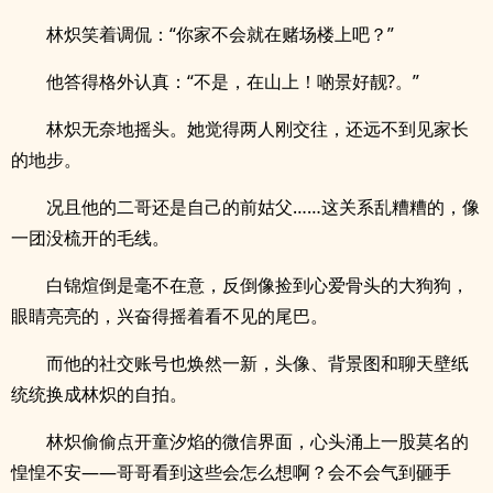
林炽笑着调侃：“你家不会就在赌场楼上吧？”
他答得格外认真：“不是，在山上！啲景好靓?。”
林炽无奈地摇头。她觉得两人刚交往，还远不到见家长
的地步。
况且他的二哥还是自己的前姑父……这关系乱糟糟的，像
一团没梳开的毛线。
白锦煊倒是毫不在意，反倒像捡到心爱骨头的大狗狗，
眼睛亮亮的，兴奋得摇着看不见的尾巴。
而他的社交账号也焕然一新，头像、背景图和聊天壁纸
统统换成林炽的自拍。
林炽偷偷点开童汐焰的微信界面，心头涌上一股莫名的
惶惶不安——哥哥看到这些会怎么想啊？会不会气到砸手