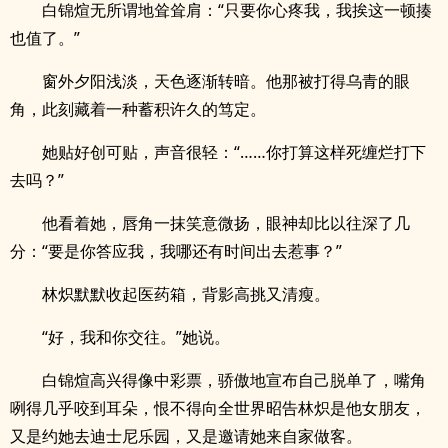
白锦煊无所谓地耸耸肩：“只要你心疼我，我挨这一顿揍
也值了。”
窗外夕阳浅淡，天色逐渐转暗。他那被打得乌青的眼
角，此刻藏着一种蓄积许久的笃定。
她贴好创可贴，声音很轻：“……你打算这样死缠烂打下
去吗？”
他看着她，唇角一抹笑意微扬，眼神却比以往深了几
分：“要是你答应我，我哪还有时间出去惹事？”
林炽默默收起医药箱，背影高挑又清瘦。
“好，我和你交往。”她说。
白锦煊高兴得像中彩票，骄傲地宣布自己脱单了，嘴角
咧得几乎咬到耳朵，恨不得向全世界昭告林炽是他女朋友，
又是约她去迪士尼乐园，又是邀请她来自家做客。