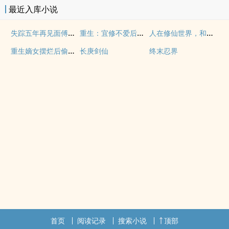
最近入库小说
失踪五年再见面傅总先红了眼
重生：宜修不爱后，胖橘坐不住了
人在修仙世界，和谁都能五五开
重生嫡女摆烂后偷气运的表妹她慌了
长庚剑仙
终末忍界
首页
阅读记录
搜索小说
顶部