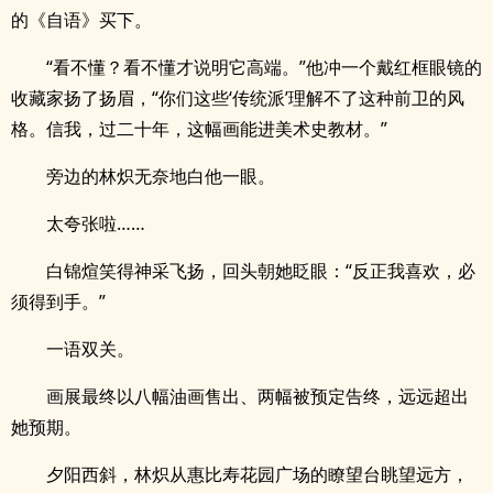
的《自语》买下。
“看不懂？看不懂才说明它高端。”他冲一个戴红框眼镜的
收藏家扬了扬眉，“你们这些‘传统派’理解不了这种前卫的风
格。信我，过二十年，这幅画能进美术史教材。”
旁边的林炽无奈地白他一眼。
太夸张啦……
白锦煊笑得神采飞扬，回头朝她眨眼：“反正我喜欢，必
须得到手。”
一语双关。
画展最终以八幅油画售出、两幅被预定告终，远远超出
她预期。
夕阳西斜，林炽从惠比寿花园广场的瞭望台眺望远方，