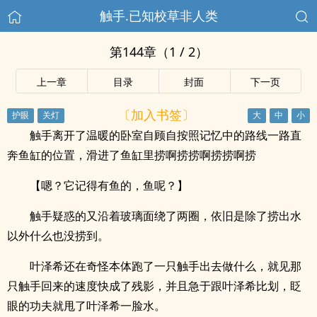
触手.已知校草非人类
第144章（1 / 2）
上一章
目录
封面
下一页
〔加入书签〕
触手离开了温暖的卧室自顾自按照记忆中的路线一路直
奔鱼缸的位置，滑进了鱼缸里捞啊捞捞啊捞捞啊捞
【嗯？它记得有鱼的，鱼呢？】
触手疑惑的又沿着玻璃面绕了两圈，依旧是除了捞出水
以外什么也没捞到。
叶泽希还在奇怪本体跑了一只触手出去做什么，就见那
只触手回来的速度快成了残影，并且急于跟叶泽希比划，眨
眼的功夫就甩了叶泽希一脸水。