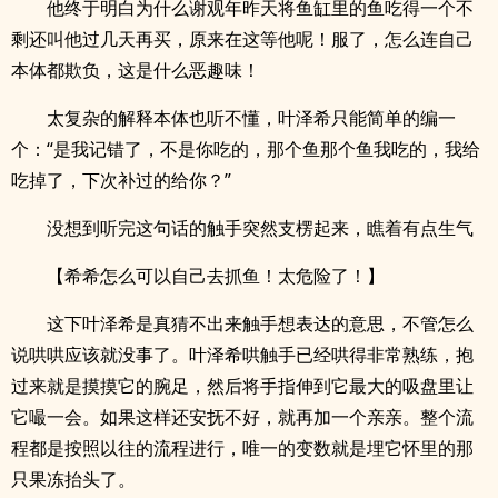
他终于明白为什么谢观年昨天将鱼缸里的鱼吃得一个不
剩还叫他过几天再买，原来在这等他呢！服了，怎么连自己
本体都欺负，这是什么恶趣味！
太复杂的解释本体也听不懂，叶泽希只能简单的编一
个：“是我记错了，不是你吃的，那个鱼那个鱼我吃的，我给
吃掉了，下次补过的给你？”
没想到听完这句话的触手突然支楞起来，瞧着有点生气
【希希怎么可以自己去抓鱼！太危险了！】
这下叶泽希是真猜不出来触手想表达的意思，不管怎么
说哄哄应该就没事了。叶泽希哄触手已经哄得非常熟练，抱
过来就是摸摸它的腕足，然后将手指伸到它最大的吸盘里让
它嘬一会。如果这样还安抚不好，就再加一个亲亲。整个流
程都是按照以往的流程进行，唯一的变数就是埋它怀里的那
只果冻抬头了。