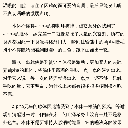
温暖的口腔，堵住了因难耐而可爱的音调，最后只能发出听
不真切唔唔的微弱声响。
本体不懂将alpha的抑制环挤掉，但它意外的找到了
alpha的腺体，舔完第一口就像是吃了大量的兴奋剂。所有的
吸盘都因此一下吸吮得格外用力，瞬间让昏迷中的alpha睫毛
抖个不停隐约能看到眼缝中的白色，跟下面如出一辙。
甜水一出就像是奖赏让本体很是激动，更加卖力的去舔
弄alpha的腺体，将腺体里藏着的香味一点一点的逼迫出来。
对于它来说，每一次的挤弄就溢出来一点点，还不够一只触
手吃的量，它不明白，为什么上次都有很多很多多到根本吃
不完。
alpha无辜的腺体因此遭受到了本体一根筋的摧残。等谢
观年清醒过来时，仰躺在床上的叶泽希身上没有一处不是格
外色气。本体不需要维持人形消耗能量，它的唾液麻醉效果