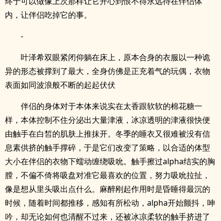
终于可以做像上次那样让它开心到恨不得永远待在伴侣体
内，让伴侣吃掉它的事。
-
叶泽希双眼紧闭仰躺在床上，原本合身的衣服以一种诡
异的形态被撑到了最大，全身仿佛是正充着气的玩偶，衣物
表面如同波浪般不断的起起伏伏
伴侣的身体对于本体来说实在太香跟软软的棉花糖一
样，本体控制不住分泌出大量津液，冰凉透明的津液很快便
由触手在白皙的肌肤上推抹开。冬季的睡衣又很难被没有信
息素供挤的触手撑碎，于是它们改变了策略，以合适的体型
大小在伴侣的衣物下蠕动缠绕吸吮。触手擦过alpha结实的胸
膛，不偏不倚将吸盘对准它最喜欢的位置，努力吸吮拉扯，
像是想从里头吸出点什么。麻醉刚起作用时是昏睡得最沉的
时候，随着时间都推移，感知有所松动，alpha开始颤抖，呻
吟，却无论如何也清醒不过来，还被冰凉柔软的触手挤进了