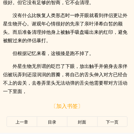
很好。但它没有足够的智商，它不会清理。
没有什么比恢复人类形态时一睁开眼就看到伴侣更让外
星生物开心。谢观年心情很好的先亲了亲叶泽希白皙的额
头。而后准备清理掉他身上被触手吸盘嘬出来的红印，避免
被醒过来的伴侣暴打。
但根据记忆来看，这顿揍是跑不掉了。
外星生物无所谓的眨巴了下眼，放出触手并俯身去亲伴
侣被玩弄到还湿润润的唇瓣，将自己的舌头伸入对方已经合
不上的齿关，去卷弄里头无法动弹的舌尖他需要帮对方活动
一下里面，
〔加入书签〕
上一章
目录
封面
下一页