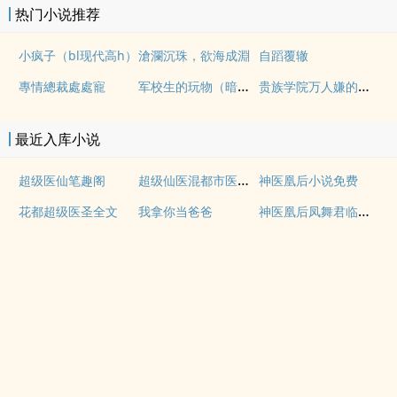
热门小说推荐
小疯子（bl现代高h）
滄瀾沉珠，欲海成淵
自蹈覆辙
军校生的玩物（暗黑NPH）
贵族学院万人嫌的训狗日常【NP】
專情總裁處處寵
最近入库小说
超级仙医混都市医心医意
超级医仙笔趣阁
神医凰后小说免费
神医凰后凤舞君临渊免费小说
花都超级医圣全文
我拿你当爸爸