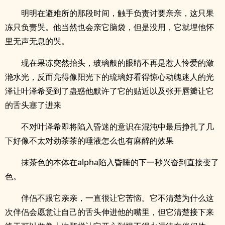
明明在避难所的那段时间，触手负责讨要亲亲，这只果
冻只负责哭。他当然也会亲它脑袋，但是没用，它就埋他怀
里无声无息的哭。
现在果冻突然抬头，玻璃般的眼睛不再是惹人怜爱的潋
滟水光，反而亮得像阳光下的琉璃好看得惊心动魄迷人的光
泽让叶泽希受到了蛊惑他默许了它的贴近以及张开唇瓣让它
的舌头塞了进来
不对叶泽希即将陷入昏迷的意识在混沌中最后挣扎了几
下好像不太对劲茶茶的唾液怎么也有麻醉的效果
抹茶色的本体在alpha陷入昏睡的下一秒兴奋到直接变了
色。
伴侣不跟它亲亲，一直很让它苦恼。它不清楚为什么这
次伴侣会愿意让自己的舌头伸进他的嘴里，但它清楚接下来