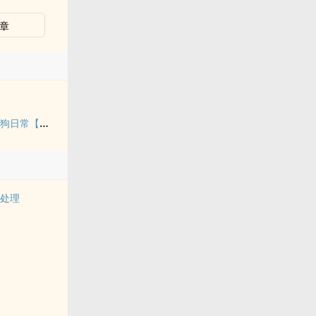
章
贵族学院万人嫌的训狗日常【NP】
么处理