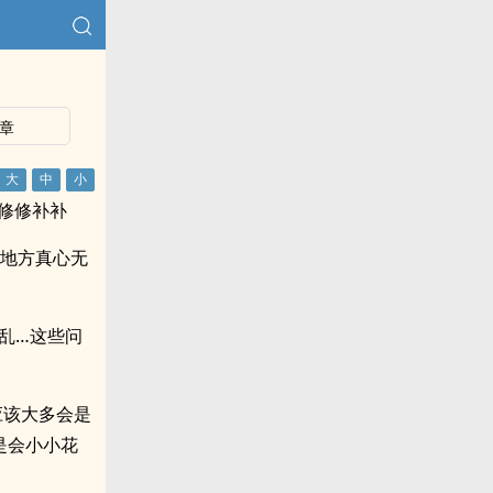
章
微修修补补
多地方真心无
混乱…这些问
应该大多会是
是会小小花