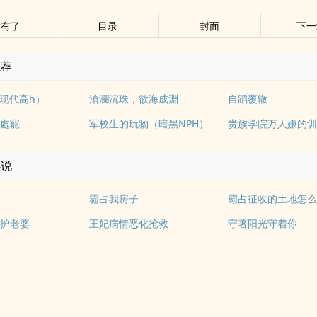
没有了
目录
封面
下一
推荐
l现代高h）
滄瀾沉珠，欲海成淵
自蹈覆辙
處寵
军校生的玩物（暗黑NPH）
小说
霸占我房子
霸占征收的土地怎
护老婆
王妃病情恶化抢救
守著阳光守着你