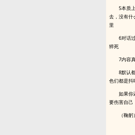
5本质
去，没有什
里
6对话
猝死
7内容
8默认
色们都是抖
如果你
要伤害自己
（鞠躬