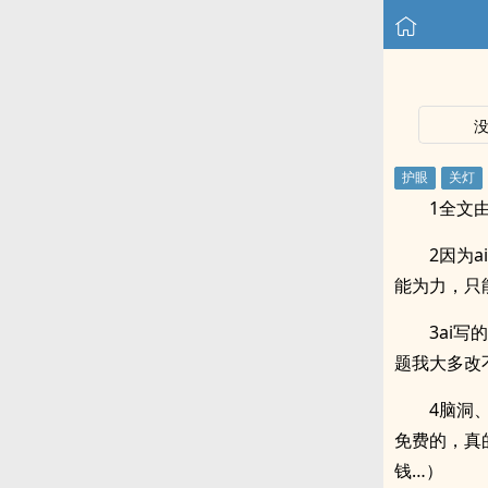
1全文
2因为
能为力，只
3ai
题我大多改
4脑洞
免费的，真
钱…）