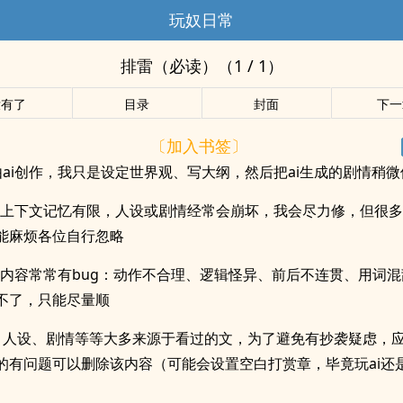
玩奴日常
排雷（必读）（1 / 1）
没有了
目录
封面
下一
〔加入书签〕
由ai创作，我只是设定世界观、写大纲，然后把ai生成的剧情稍
ai上下文记忆有限，人设或剧情经常会崩坏，我会尽力修，但很
能麻烦各位自行忽略
写的内容常常有bug：动作不合理、逻辑怪异、前后不连贯、用词
不了，只能尽量顺
、人设、剧情等等大多来源于看过的文，为了避免有抄袭疑虑，
的有问题可以删除该内容（可能会设置空白打赏章，毕竟玩ai还