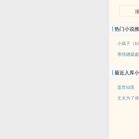
热门小说
小疯子（b
專情總裁處
最近入库
盖世仙医
丈夫为了保