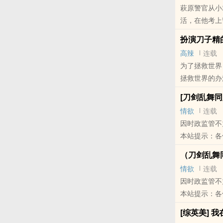
萩原警官从小
活，在他考上
能见..
扮演刀子精的
本站提示：各
高辣
连载
微博里的朋友
为了拯救世界
拯救世界的办
卧槽，刀..
[刀剑乱舞同
本站提示：各
情欲
连载
的朋友推荐哦
因时政监管不
本站提示：各
QQ群和微博
（刀剑乱舞
情欲
连载
因时政监管不
本站提示：各
QQ群和微博
[综英美] 