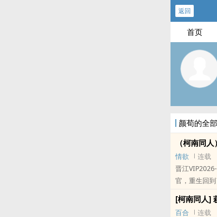
返回
首页
颜荀的全
（柯南同人
情欲
连载
晋江VIP202
官，重生回到
的话，也..
[柯南同人]
本站提示：各
百合
连载
和微博里的朋