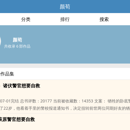
颜荀
分类
排行
搜索
颜荀
共收录 6 部作品
部作品集
）诸伏警官想要自救
6-07-01完结 总书评数：20177 当前被收藏数：14353 文案： 牺牲的卧
了22岁，他看着手里的警校报道通知书，决定扭转前世两位同期好友的
 萩原警官想要自救
位书友要是觉得《（柯南同人）诸伏警官想要自救》还不错的话请不要忘
友推荐哦！