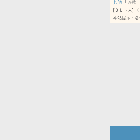
其他
连载
[ＢＬ同人]
本站提示：各
群和微博里的