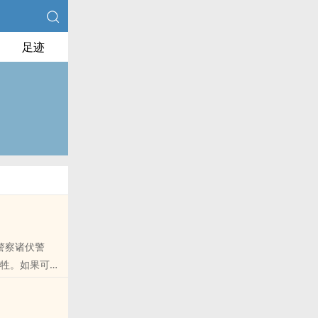
足迹
底警察诸伏警
牺牲。如果可以
记向您QQ群