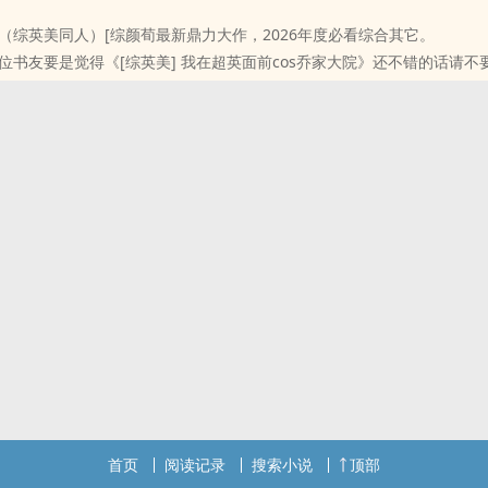
 《（综英美同人）[综颜荀最新鼎力大作，2026年度必看综合其它。
位书友要是觉得《[综英美] 我在超英面前cos乔家大院》还不错的话请不
朋友推荐哦！
首页
阅读记录
搜索小说
顶部