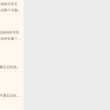
吊胆的日常生
认识两个月都没
向您QQ群和
史的同时寻找
穿这种衣服？！
QQ群和微博里
不要忘记向您
不要忘记向您