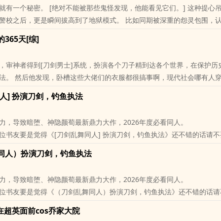
就有一个秘密。 [绝对不能被那些鬼怪发现，他能看见它们。] 这种提心
警校之后，更是瞬间拔高到了地狱模式。 比如同期被深重的怨灵包围，
365天[综]
位书友要是觉得《[柯南同人] 萩原警官想要自救》还不错的话请不要忘记
推荐哦！
，审神者得到[刀剑男士]系统，扮演各个刀子精到达各个世界，在保护历
法。 然后他发现，卧槽这些大佬们的衣服都很搞事啊，现代社会哪有人
人] 扮演刀剑，钓鱼执法
位书友要是觉得《扮演刀子精的365天[综]》还不错的话请不要忘记向您
！
力，导致暗堕、神隐颜荀最新鼎力大作，2026年度必看同人。
位书友要是觉得《[刀剑乱舞同人] 扮演刀剑，钓鱼执法》还不错的话请
里的朋友推荐哦！
同人）扮演刀剑，钓鱼执法
力，导致暗堕、神隐颜荀最新鼎力大作，2026年度必看同人。
位书友要是觉得《（刀剑乱舞同人）扮演刀剑，钓鱼执法》还不错的话请
里的朋友推荐哦！
我在超英面前cos乔家大院