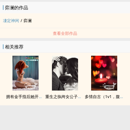
弈澜的作品
凄定神闲
/
弈澜
查看全部作品
相关推荐
拥有金手指后她开始为所欲为（nph）
重生之纨绔女公子（NPH）
多情自古（1v1，腹黑内侍&amp;amp;咸鱼皇后）