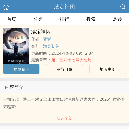
凄定神闲
首页
分类
排行
搜索
足迹
凄定神闲
作者：
弈澜
类别：
海棠耽美
2024-10-03 09:12:34
更新时间：
最新章节：
第一百九十七章大结局
立即阅读
章节目录
加入书架
内容简介
一朝穿越，遇上一对兄弟弟弟很妖弈澜最新鼎力大作，2026年度必看
穿越重生。
展开全部